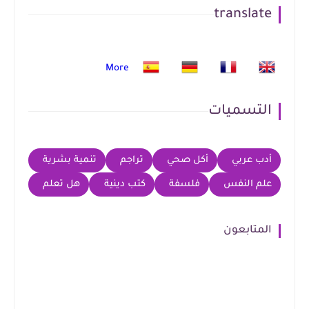
translate
More
التسميات
أدب عربي
أكل صحي
تراجم
تنمية بشرية
علم النفس
فلسفة
كتب دينية
هل تعلم
المتابعون