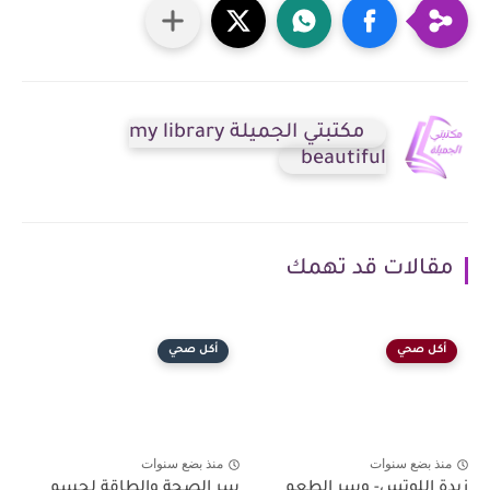
مكتبتي الجميلة my library
beautiful
مقالات قد تهمك
أكل صحي
أكل صحي
منذ بضع سنوات
منذ بضع سنوات
زبدة اللوتس- وسر الطعم
سر الصحة والطاقة لجسم