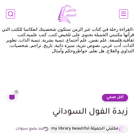
https://www.mylibrarybeautiful.com/2025/01/The--art-of-always-being-
%20right.html اثبات ملكية https://www.mylibrarybeautiful.com/
مكتبتي
الجميلة هي عالم الكتب والقراءة والمعرفة والاطلاع وهي النافذة التي
نطل بها علي العالم أجمع قد تسافر بنا عبر الكلمات وتأخذنا إلي عالم
الخيال ونعيش معها أجمل اللحظات فالقراءة عالم شيق وممتع وجذاب
-القراءة رحلة في كتاب عبر الزمن ستكون شخصيتك انعكاسا للكتب التي
قرأتها مكتبتي الجميلة تحتوى على تلخيص كتب, كتب علمية,كتب
ثقافية,فلسفة, علم نفس, علم أجتماع, تنمية بشرية, تنمية الذات, تطوير
الذات, أدب عربي, نصوص نثرية, سيرة ذاتية, تاريخ, تراجم, شخصيات,
التداوي والعلاج, هل تعلم, خواطروحكم وأمثال
0
أكل صحي
زبدة الفول السوداني
مكتبتي الجميلة my library beautiful
منذ بضع سنوات