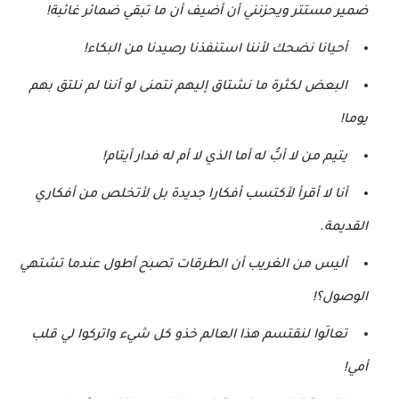
ضمير مستتر ويحزنني أن أضيف أن ما تبقي ضمائر غائبة!
أحيانا نضحك لأننا استنفذنا رصيدنا من البكاء!
البعض لكثرة ما نشتاق إليهم نتمنى لو أننا لم نلتق بهم
يوما!
يتيم من لا أبُّ له أما الذي لا أم له فدار أيتام!
أنا لا أقرأ لأكتسب أفكارا جديدة بل لأتخلص من أفكاري
القديمة.
أليس من الغريب أن الطرقات تصبح أطول عندما تشتهي
الوصول؟!
تعالَوا لنقتسم هذا العالم خذو كل شيء واتركوا لي قلب
أمي!