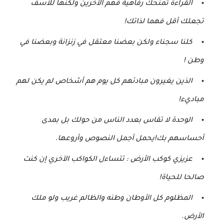
القراءة تمنحك رفاهية فهم الآخرين ولكنها للأسف
تجعلك أقل فهما لذاتك!
كلنا سجناء ولكن بعضنا معتقل في زنزانة وبعضنا في
وطن !
الذين يغيرون مبادئهم كل يوم هم أشخاص لم يكن لهم
مباديء!
الوحدة لا تقاس بعدد الناس من حولك بل بمدى
أحساسهم بك!يحمل أجمل النصوص وأروعها.
عزيزي كوكب الأرض : تتساءل الكواكب الآخري إن كنت
صالحا للحياة!
المظلوم كل الأوطان وطنه والظالم غريب ولو ملك
الأرض.