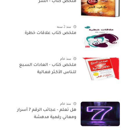
ملخص كتاب - السر
منذ 2 سنة
ملخص كتاب علاقات خطرة
منذ عام
ملخص كتاب - العادات السـبع
للـناس الأكـثر فعـالية
منذ عام
هل تعلم - عجائب الرقم 7 أسرار
ومعاني رقمية مدهشة