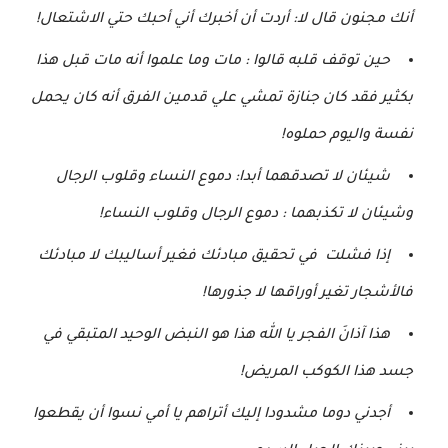
أنك مجنون قال لا: أردت أن أخبرك أني أحبك حتي الاشتعال!
حين توقف قلبه قالوا : مات وما علموا أنه مات قبل هذا
بكثير فقد كان جنازة تمشي علي قدمين الفرق أنه كان يحمل
نفسة واليوم حملوه!
شيئان لا تصدقهما أبدا: دموع النساء وقلوب الرجال
وشيئان لا تكذبهما : دموع الرجال وقلوب النساء!
إذا فشلت في تحقيق مبادئك فغير أساليبك لا مبادئك
فالأشجار تغير أوراقها لا جذورها!
هذا آذانَ الفجر يا الله هذا هو النبض الوحيد المتبقي في
جسد هذا الكوكب المريض!
أجدني دوما مشدودا إليك أتراهم يا أمي نسوا أن يقطعوا