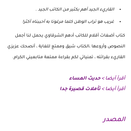
القاريء الجيد أهم بكثير من الكاتب الجيد .
غريب هو تراب الوطن كلما مرغونا به أحببناه أكثر!
كتاب أضغاث أقلام للكاتب أدهم الشرقاوي يحمل لنا أجمل
النصوص وأروعها ،الكتاب شيق وممتع للغاية ، أنصحك عزيزي
القاريء بقرائته ، تمنياتي لكم بقراءة ممتعة متابعيني الكرام.
أقرأ أيضا >
حديث المساء
أقرأ أيضا >
تأملات قصيرة جدا
المصدر