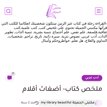
https://www.mylibrarybeautiful.com/2025/01/The--art-of-always-being-
%20right.html اثبات ملكية https://www.mylibrarybeautiful.com/
مكتبتي
الجميلة هي عالم الكتب والقراءة والمعرفة والاطلاع وهي النافذة التي
نطل بها علي العالم أجمع قد تسافر بنا عبر الكلمات وتأخذنا إلي عالم
الخيال ونعيش معها أجمل اللحظات فالقراءة عالم شيق وممتع وجذاب
-القراءة رحلة في كتاب عبر الزمن ستكون شخصيتك انعكاسا للكتب التي
قرأتها مكتبتي الجميلة تحتوى على تلخيص كتب, كتب علمية,كتب
ثقافية,فلسفة, علم نفس, علم أجتماع, تنمية بشرية, تنمية الذات, تطوير
الذات, أدب عربي, نصوص نثرية, سيرة ذاتية, تاريخ, تراجم, شخصيات,
التداوي والعلاج, هل تعلم, خواطروحكم وأمثال
0
أدب عربي
ملخص كتاب- أضغاث أقلام
مكتبتي الجميلة my library beautiful
منذ 2 سنة