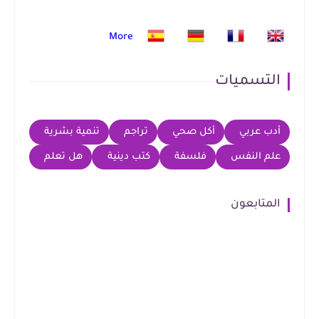
More
التسميات
أدب عربي
أكل صحي
تراجم
تنمية بشرية
علم النفس
فلسفة
كتب دينية
هل تعلم
المتابعون