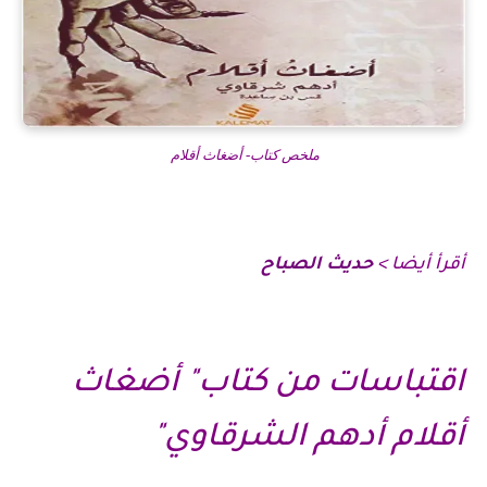
ملخص كتاب- أضغاث أقلام
أقرأ أيضا >
حديث الصباح
اقتباسات من كتاب" أضغاث
أقلام أدهم الشرقاوي"