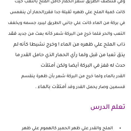
وفي
منتصف الطريق شعر الحمار
حامل الملح بالتعب حيث
كانت كمية الملح علي ظهره ثقيلة جدا فقرر
الحمار أن ينغمس
في بركة من الماء كانت علي
جانبي الطريق ليبرد جسمه
ويخفف
فقد
التعب والحر فلما خرج من البركة شعر كأنه بعث من جديد
ذاب الملح علي ظهره من الماء ! وخرج
نشيطا كأنه لم
يذق تعبا من قبل
ولما رأي الحمار الذي حامل القدر ما
حدث له قفز في البركة أيضا ولكن أمـتلأت
القدر بالماء
ولما خرج من البركة شعر بأن ظهرة ينقسم
أمـتلأت بالماء .
قسمين
وصار يحمل القدر وقد
تعلم الدرس
الملح والقدر علي ظهر الحمير كالهموم علي ظهر