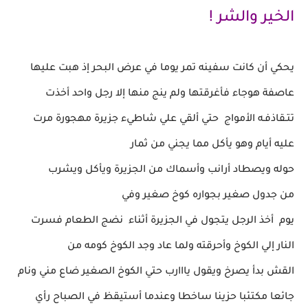
الخير والشر !
يحكي أن كانت سفينه تمر يوما في عرض البحر إذ هبت
عليها
عاصفة هوجاء
فأغرقتها ولم ينج منها إلا رجل واحد أخذت
تتـقاذفـه الأمواج حتي ألقي علي شاطيء
جزيرة
مهجورة
مرت
عليه أيام وهو يأكل مما يجني من
ثمار
حوله
ويصطاد
أرانب
وأسماك من الجزيرة ويأكل
ويشرب
من
جدول صغير
بجواره كوخ صغير وفي
يوم أخذ الرجل
يتجول في الجزيرة
أثناء نضج الطعام
فسرت
النار إلي
الكوخ وأحرقته ولما عاد
وجد الكوخ
كومه من
القش
بدأ
يصرخ ويقول يااارب حتي الكوخ
الصغير ضاع مني
ونام
جائعا مكتئبا حزينا
ساخطا
وعندما
أستيقظ في الصباح
رأي