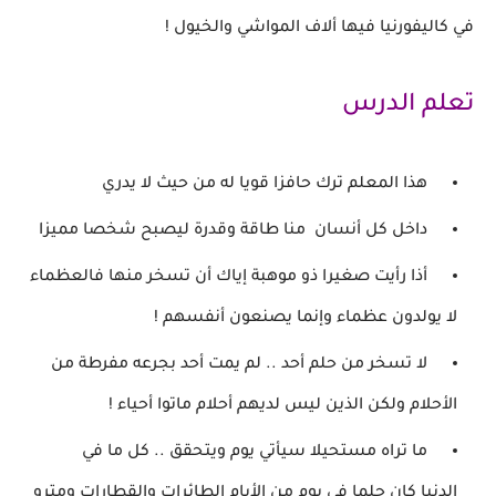
في
كاليفورنيا فيها
ألاف المواشي والخيول !
تعلم الدرس
هذا المعلم ترك حافزا قويا له من حيث لا يدري
داخل كل أنسان منا طاقة وقدرة ليصبح شخصا مميزا
أذا رأيت صغيرا ذو موهبة إياك أن تسخر منها
فالعظماء
لا يولدون عظماء
وإنما يصنعون أنفسهم !
لا تسخر من حلم أحد .. لم يمت أحد بجرعه مفرطة
من
الأحلام
ولكن الذين ليس لديهم أحلام ماتوا أحياء !
ما تراه مستحيلا سيأتي يوم ويتحقق .. كل ما في
الدنيا
كان حلما في يوم من
الأيام الطائرات والقطارات ومترو