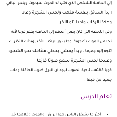
إلي الحافلة الشخص الذي كتب له الموت سيموت وينجو الباقي
بدأ السائق بنفسة فذهب ولمس الشجرة وعاد
!
وهكذا
الركاب واحدا تلو الأخر
وفي اللحظة التي كان يصل
أحدهم إلي الحافلة يقفز فرحا لأنه
نجا من الموت بأعجوبة
وجاء دور الراكب
الأخير وبدأت النظرات
وبدأ يمشي بخطي متثاقلة نحو الشجرة
تتجه إليه جميعا .
وعندما لمس الشجرة
سمع صوتا فازعا
قويا فألتفت ناحية الصوت ليجد أن البرق
ضرب الحافلة ومات
جميع من فيها .
تعلم الدرس
أكثر ما يشغل الناس هما الرزق . والموت وكلاهما
قد