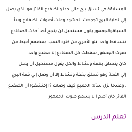
المسابقة
هي تسلق برج عالي جدا والضفدع
الفائز هو الذي يصل
إلي نهاية البرج تجمعت الحشود
وعلت أصوات
الضفادع وبدأ
السباقوالجمهور يقول
مستحيل لن ينجح أحد أخذت الضفادع
تتساقط واحدا
تلو الأخري من
كثرة التعب بعضهم أحبط من
صوت
الجمهور سقطت كل الضفادع إلا ضفدع واحد
كان
يتسلق بهمة ونشاط
والكل يقول مستحيل أن يصل
إلي القمة وهو تسلق بخفة ونشاط إلا أن وصل
إلي قمة البرج
,
وعندما نزل سأله الجميع كيف وصلت ؟! إكتشفـوا
أن الضفدع
الفائز كان
أصم ! لا يسمع صوت الجمهور
تعلم الدرس