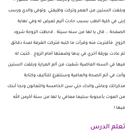
الماضية أجريت
عملية المرارة ولازمت الفراش لعده شهور ..
وبلغت الستين من العمر
وتركت وظيفتي وتوفي والدي ورسب
إبنى
في كلية الطب بسبب حادث أليم
تعرض له وفي نهاية
الصفحة .. قال يا لها من سنه سيئة .
لاحظت الزوجة شرود
الزوج فأقتربت منه وقرأت
ما كتبه فتركت الغرفة
لمدة دقائق
ثم عادت بورقة أخري في يدها وضعتها أمام الزوج .
كتبت له
فيها في السنه الماضية شفيت من ألم
المرارة وبلغت الستين
وأنت في
أتم الصحة والعافية وستتفرغ للتأليف وكتابة
مذكراتك
وعاش والدك حتي سن الخامسة والثمانون
ونجا أبنك
من الموت بأعجوبة
سليما معافي يا لها من سنة أكرمن الله
فيها !
تعلم الدرس