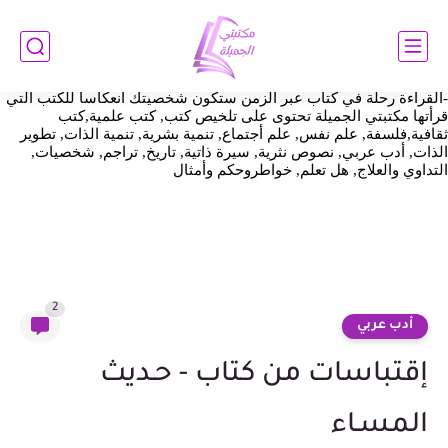
https://www.mylibrarybeautiful.com/2025/01/The--art-of-always-being-
%20right.html اثبات ملكية https://www.mylibrarybeautiful.com/
مكتبتي
الجميلة هي عالم الكتب والقراءة والمعرفة والاطلاع وهي النافذة التي
نطل بها علي العالم أجمع قد تسافر بنا عبر الكلمات وتأخذنا إلي عالم
الخيال ونعيش معها أجمل اللحظات فالقراءة عالم شيق وممتع وجذاب
-القراءة رحلة في كتاب عبر الزمن ستكون شخصيتك انعكاسا للكتب التي
قرأتها مكتبتي الجميلة تحتوى على تلخيص كتب, كتب علمية,كتب
ثقافية,فلسفة, علم نفس, علم أجتماع, تنمية بشرية, تنمية الذات, تطوير
الذات, أدب عربي, نصوص نثرية, سيرة ذاتية, تاريخ, تراجم, شخصيات,
التداوي والعلاج, هل تعلم, خواطروحكم وأمثال
2
أدب عربي
إقتباسات من كتاب - حـديث
المسـاء