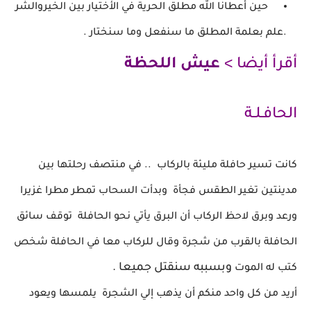
حين أعطانا الله مطلق الحرية في الأختيار بين الخير
والشر
.علم بعلمة
المطلق ما سنفعل وما سنختار .
أقرأ أيضا >
عيش اللحظة
الحافـلـة
كانت تسير حافلة مليئة بالركاب .. في منتصف رحلتها
بين
مدينتين
تغير
الطقس فجأة وبدأت السحاب تمطر
مطرا غزيرا
ورعد وبرق
لاحظ الركاب أن البرق
يأتي نحو الحافلة توقف سائق
الحافلة بالقرب من شجرة
وقال للركاب
معا في الحافلة شخص
وبسببه سنقتل جميعا .
كتب له الموت
أريد من كل واحد منكم أن يذهب
إلي الشجرة يلمسها
ويعود