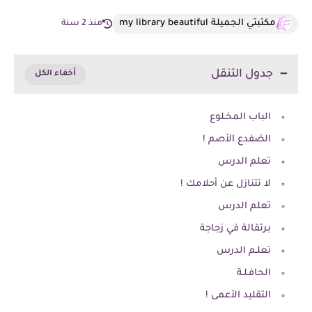
مكتبتي الجميلة my library beautiful
منذ 2 سنة
جدول التنقل
الباب المخـلوع
الضفدع الأصم !
تعلم الدرس
لا تتنازل عن أحلامك !
تعلم الدرس
برتقالة في زجاجة
تعلـم الدرس
الحافـلـة
التقليد الأعمى !